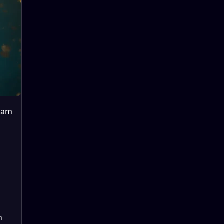
lam
n