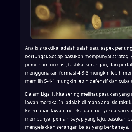
Analisis taktikal adalah salah satu aspek pe
berfungsi. Setiap pasukan mempunyai strategi 
pemilihan formasi, taktikal serangan, dan per
menggunakan formasi 4-3-3 mungkin lebih men
memilih 5-4-1 mungkin lebih defensif dan cuba
Dalam Liga 1, kita sering melihat pasukan ya
lawan mereka. Ini adalah di mana analisis takt
kelemahan lawan mereka dan menyesuaikan stra
mempunyai pemain sayap yang laju, pasukan p
mengelakkan serangan balas yang berbahaya.