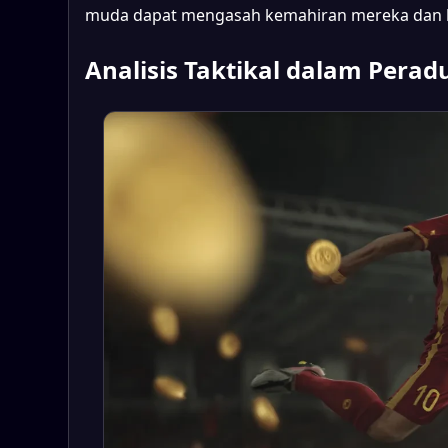
muda dapat mengasah kemahiran mereka dan b
Analisis Taktikal dalam Perad