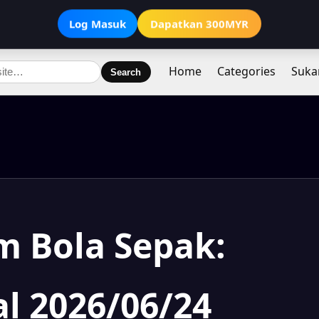
Log Masuk
Dapatkan 300MYR
Home
Categories
Suka
Search
m Bola Sepak:
al 2026/06/24