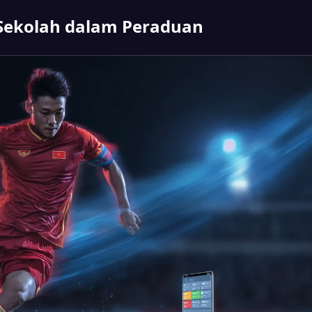
Sekolah dalam Peraduan