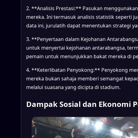
2. **Analisis Prestasi:** Pasukan menggunakan
mereka. Ini termasuk analisis statistik seperti
data ini, jurulatih dapat menentukan strategi y
3. **Penyertaan dalam Kejohanan Antarabangsa
untuk menyertai kejohanan antarabangsa, term
pemain untuk menunjukkan bakat mereka di pen
4. **Keterlibatan Penyokong:** Penyokong me
mereka bukan sahaja memberi semangat kepad
melalui suasana yang dicipta di stadium.
Dampak Sosial dan Ekonomi P