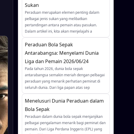
Sukan
Peraduan merupakan elemen penting dalam
pelbagai jenis sukan yang melibatkan
pertandingan antara pemain atau pasukan.
Dalam artikel ini, kita akan menjelajahi a
Peraduan Bola Sepak
Antarabangsa: Menyelami Dunia
Liga dan Pemain 2026/06/24
Pada tahun 2026, dunia bola sepak
antarabangsa semakin meriah dengan pelbagai
peraduan yang menarik perhatian peminat di
seluruh dunia. Dari liga papan atas sep
Menelusuri Dunia Peraduan dalam
Bola Sepak
Peraduan dalam dunia bola sepak menjanjikan
pelbagai pengalaman menarik bagi peminat dan
pemain. Dari Liga Perdana Inggeris (EPL) yang