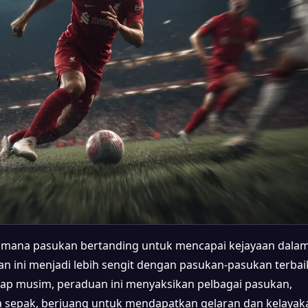
i mana pasukan bertanding untuk mencapai kejayaan dala
uan ini menjadi lebih sengit dengan pasukan-pasukan terbai
iap musim, peraduan ini menyaksikan pelbagai pasukan,
a sepak, berjuang untuk mendapatkan gelaran dan kelayak