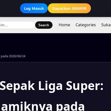
Log Masuk
Dapatkan 300MYR
Home
Categories
Suka
Search
 pada 2026/06/24
Sepak Liga Super:
amiknya pada