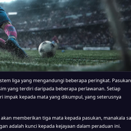
sistem liga yang mengandungi beberapa peringkat. Pasukan
im yang terdiri daripada beberapa perlawanan. Setiap
ri impak kepada mata yang dikumpul, yang seterusnya
 akan memberikan tiga mata kepada pasukan, manakala s
gan adalah kunci kepada kejayaan dalam peraduan ini.