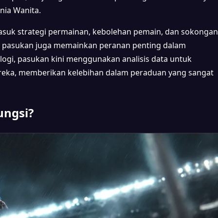
nia Wanita.
masuk strategi permainan, kebolehan pemain, dan sokongan
tasi pasukan juga memainkan peranan penting dalam
gi, pasukan kini menggunakan analisis data untuk
ka, memberikan kelebihan dalam peraduan yang sangat
ungsi?