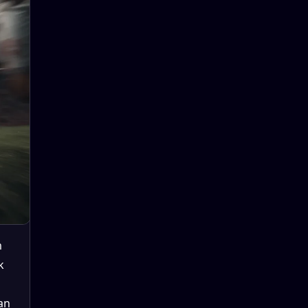
m
k
an