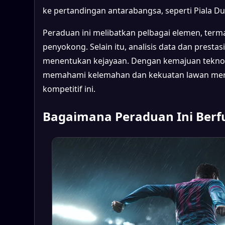
ke pertandingan antarabangsa, seperti Piala Du
Peraduan ini melibatkan pelbagai elemen, ter
penyokong. Selain itu, analisis data dan pres
menentukan kejayaan. Dengan kemajuan teknolo
memahami kelemahan dan kekuatan lawan mere
kompetitif ini.
Bagaimana Peraduan Ini Berf